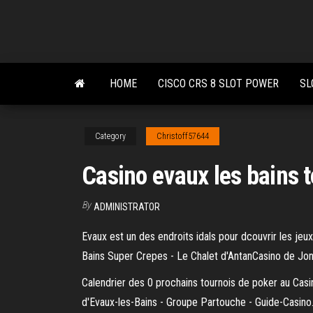
Skip
to
the
content
HOME
CISCO CRS 8 SLOT POWER
SL
Category
Christoff57644
Casino evaux les bains 
By
ADMINISTRATOR
Evaux est un des endroits idals pour dcouvrir les jeu
Bains Super Crepes - Le Chalet d'AntanCasino de Jon
Calendrier des 0 prochains tournois de poker au Cas
d'Evaux-les-Bains - Groupe Partouche - Guide-Casino.