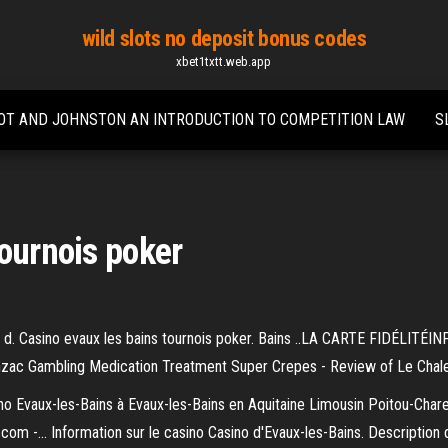
wild slots no deposit bonus codes
xbet1txtt.web.app
OT AND JOHNSTON AN INTRODUCTION TO COMPETITION LAW
S
tournois poker
x d. Casino evaux les bains tournois poker. Bains ..LA CARTE FIDÉLITÉIN
zac Gambling Medication Treatment Super Crepes - Review of Le Chalet 
ino Evaux-les-Bains à Evaux-les-Bains en Aquitaine Limousin Poitou-Cha
com -... Information sur le casino Casino d'Evaux-les-Bains. Description